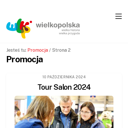
Skip
Skip
to
to
Content
navigation
Jesteś tu:
Promocja
/
Strona 2
Promocja
10 PAŹDZIERNIKA 2024
Tour Salon 2024