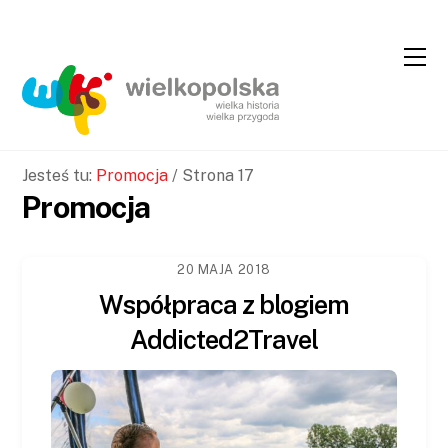
Skip
Skip
to
to
Content
navigation
Jesteś tu:
Promocja
/
Strona 17
Promocja
20 MAJA 2018
Współpraca z blogiem
Addicted2Travel