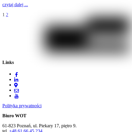
czytaj dalej ...
1
2
Links
Polityka prywatności
Biuro WOT
61-823 Poznań, ul. Piekary 17, piętro 9.
tel.
+48 61 66 45 234