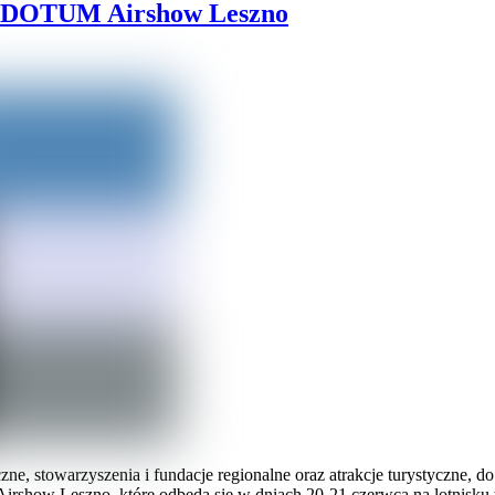
NTIDOTUM Airshow Leszno
, stowarzyszenia i fundacje regionalne oraz atrakcje turystyczne, do 
w Leszno, które odbędą się w dniach 20-21 czerwca na lotnisku w L