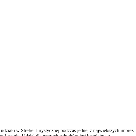
udziału w Strefie Turystycznej podczas jednej z największych imprez
esznie. Udział dla naszych członków jest bezpłatny, a