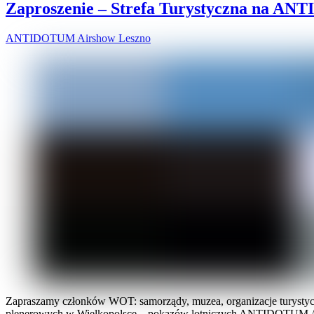
Zaproszenie – Strefa Turystyczna na A
ANTIDOTUM Airshow Leszno
Zapraszamy członków WOT: samorządy, muzea, organizacje turystyczne
plenerowych w Wielkopolsce – pokazów lotniczych ANTIDOTUM Airsho