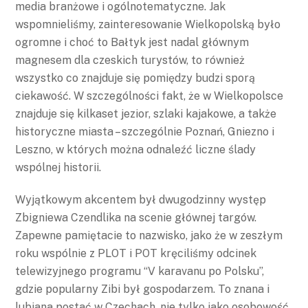
media branżowe i ogólnotematyczne. Jak
wspomnieliśmy, zainteresowanie Wielkopolską było
ogromne i choć to Bałtyk jest nadal głównym
magnesem dla czeskich turystów, to również
wszystko co znajduje się pomiędzy budzi sporą
ciekawość. W szczególności fakt, że w Wielkopolsce
znajduje się kilkaset jezior, szlaki kajakowe, a także
historyczne miasta – szczególnie Poznań, Gniezno i
Leszno, w których można odnaleźć liczne ślady
wspólnej historii.
Wyjątkowym akcentem był dwugodzinny występ
Zbigniewa Czendlika na scenie głównej targów.
Zapewne pamiętacie to nazwisko, jako że w zeszłym
roku wspólnie z PLOT i POT kręciliśmy odcinek
telewizyjnego programu “V karavanu po Polsku”,
gdzie popularny Zibi był gospodarzem. To znana i
lubiana postać w Czechach, nie tylko jako osobowość