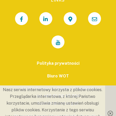
LINKS
Polityka prywatności
Biuro WOT
61-823 Poznań, ul. Piekary 17, piętro 9.
Nasz serwis internetowy korzysta z plików cookies.
tel.
+48 61 66 45 234
Przeglądarka internetowa, z której Państwo
kontakt@wot.org.pl
korzystacie, umożliwia zmianę ustawień obsługi
plików cookies. Korzystanie z tego serwisu
Biuro jest czynne od poniedziałku do piątku w