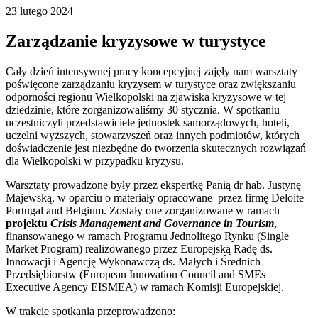
23 lutego 2024
Zarządzanie kryzysowe w turystyce
Cały dzień intensywnej pracy koncepcyjnej zajęły nam warsztaty
poświęcone zarządzaniu kryzysem w turystyce oraz zwiększaniu
odporności regionu Wielkopolski na zjawiska kryzysowe w tej
dziedzinie, które zorganizowaliśmy 30 stycznia. W spotkaniu
uczestniczyli przedstawiciele jednostek samorządowych, hoteli,
uczelni wyższych, stowarzyszeń oraz innych podmiotów, których
doświadczenie jest niezbędne do tworzenia skutecznych rozwiązań
dla Wielkopolski w przypadku kryzysu.
Warsztaty prowadzone były przez ekspertkę Panią dr hab. Justynę
Majewską, w oparciu o materiały opracowane przez firmę Deloite
Portugal and Belgium. Zostały one zorganizowane w ramach
projektu
Crisis Management and Governance in Tourism
,
finansowanego w ramach Programu Jednolitego Rynku (Single
Market Program) realizowanego przez Europejską Radę ds.
Innowacji i Agencję Wykonawczą ds. Małych i Średnich
Przedsiębiorstw (European Innovation Council and SMEs
Executive Agency EISMEA) w ramach Komisji Europejskiej.
W trakcie spotkania przeprowadzono: