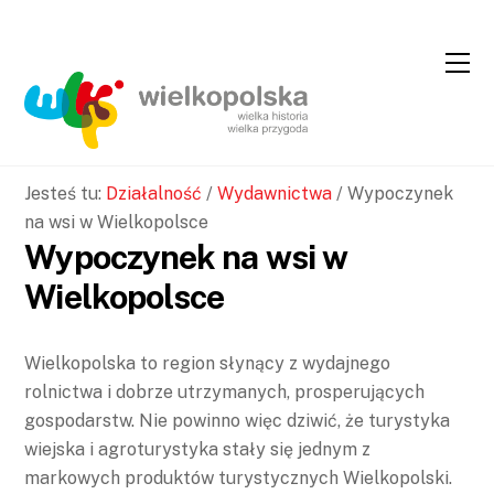
Skip
Skip
to
to
Content
navigation
Jesteś tu:
Działalność
/
Wydawnictwa
/
Wypoczynek
na wsi w Wielkopolsce
Wypoczynek na wsi w
Wielkopolsce
Wielkopolska to region słynący z wydajnego
rolnictwa i dobrze utrzymanych, prosperujących
gospodarstw. Nie powinno więc dziwić, że turystyka
wiejska i agroturystyka stały się jednym z
markowych produktów turystycznych Wielkopolski.