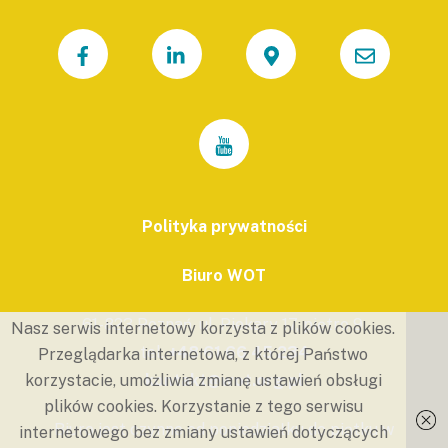
Polityka prywatności
Biuro WOT
61-823 Poznań, ul. Piekary 17, piętro 9.
Nasz serwis internetowy korzysta z plików cookies.
tel.
+48 61 66 45 234
Przeglądarka internetowa, z której Państwo
kontakt@wot.org.pl
korzystacie, umożliwia zmianę ustawień obsługi
plików cookies. Korzystanie z tego serwisu
Biuro jest czynne od poniedziałku do piątku w
internetowego bez zmiany ustawień dotyczących