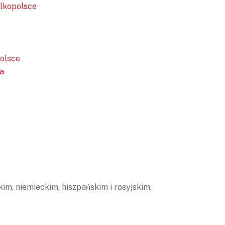
elkopolsce
olsce
a
im, niemieckim, hiszpańskim i rosyjskim.