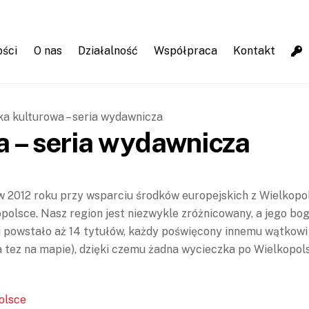
ości
O nas
Działalność
Współpraca
Kontakt
a kulturowa – seria wydawnicza
a – seria wydawnicza
w 2012 roku przy wsparciu środków europejskich z Wielkop
lsce. Nasz region jest niezwykle zróżnicowany, a jego bogata
 powstało aż 14 tytułów, każdy poświęcony innemu wątkowi i 
tez na mapie), dzięki czemu żadna wycieczka po Wielkopols
olsce