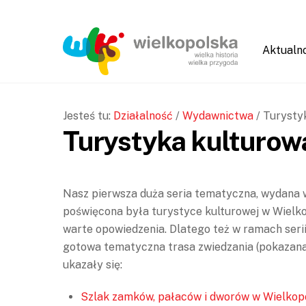
Skip
Skip
to
to
Content
navigation
Aktualn
Jesteś tu:
Działalność
/
Wydawnictwa
/
Turystyk
Turystyka kulturow
Nasz pierwsza duża seria tematyczna, wydana 
poświęcona była turystyce kulturowej w Wielkopo
warte opowiedzenia. Dlatego też w ramach serii
gotowa tematyczna trasa zwiedzania (pokazana 
ukazały się:
Szlak zamków, pałaców i dworów w Wielkop