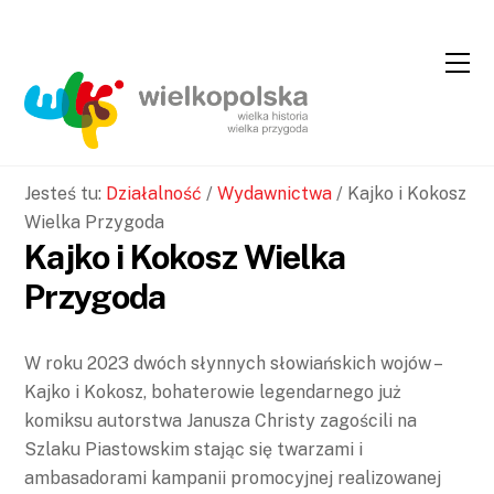
Skip
Skip
to
to
Content
navigation
Jesteś tu:
Działalność
/
Wydawnictwa
/
Kajko i Kokosz
Wielka Przygoda
Kajko i Kokosz Wielka
Przygoda
W roku 2023 dwóch słynnych słowiańskich wojów –
Kajko i Kokosz, bohaterowie legendarnego już
komiksu autorstwa Janusza Christy zagościli na
Szlaku Piastowskim stając się twarzami i
ambasadorami kampanii promocyjnej realizowanej