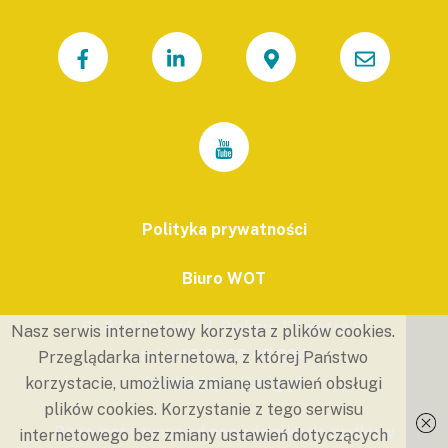
Polityka prywatności
Biuro WOT
61-823 Poznań, ul. Piekary 17, piętro 9.
Nasz serwis internetowy korzysta z plików cookies.
tel.
+48 61 66 45 234
Przeglądarka internetowa, z której Państwo
kontakt@wot.org.pl
korzystacie, umożliwia zmianę ustawień obsługi
plików cookies. Korzystanie z tego serwisu
Biuro jest czynne od poniedziałku do piątku w
internetowego bez zmiany ustawień dotyczących