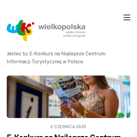
Skip
Skip
to
to
Content
navigation
Jesteś tu:
E-Konkurs na Najlepsze Centrum
Informacji Turystycznej w Polsce
2 CZERWCA 2025