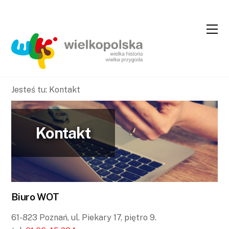
Skip
Skip
to
to
Content
navigation
Jesteś tu:
Kontakt
Kontakt
Biuro WOT
61-823 Poznań, ul. Piekary 17, piętro 9.