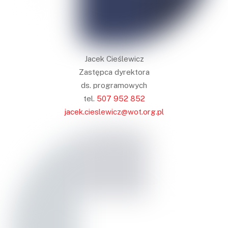
Jacek Cieślewicz
Zastępca dyrektora
ds. programowych
tel.
507 952 852
jacek.cieslewicz@wot.org.pl