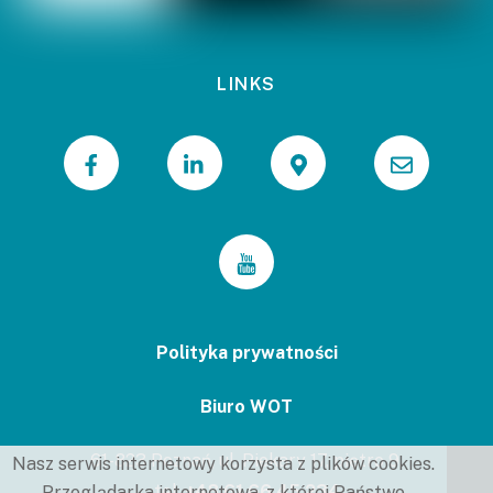
LINKS
Polityka prywatności
Biuro WOT
61-823 Poznań, ul. Piekary 17, piętro 9.
Nasz serwis internetowy korzysta z plików cookies.
tel.
+48 61 66 45 234
Przeglądarka internetowa, z której Państwo